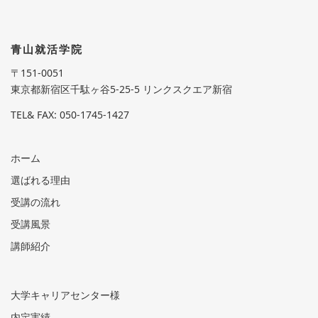
(3)お客様の個人情報を第三者に開示、提供する
ことが認められている場合
(4)利用目的の範囲内で業務の委託を行う場合
(5)個人情報保護法に基づき共同利用する場合
3. 法令等の遵守
青山就活学院
当社は、お客様の個人情報の取り扱いに関する
法令、規則等を順守します。
〒151-0051
4. 安全対策
東京都新宿区千駄ヶ谷5-25-5 リンクスクエア新宿
当社は、お客様の個人情報について、適切な安
全措置を講ずることにより、漏えい、改ざん、
紛失等の危険防止に努めます。
TEL& FAX: 050-1745-1427
5. 継続的な改善
当社は、個人情報の保護を適切に行うため、常
にその取り組みの改善、向上に努めます。
6. お問い合わせ窓口
ホーム
個人情報の取り扱いや開示をご希望の場合には
以下にお問い合わせください。
選ばれる理由
青山就活学院
E-MAIL:INFO@REJENT.CO.JP
受講の流れ
INFO@REJENT.CO.JP
受講風景
講師紹介
大学キャリアセンター様
内定実績