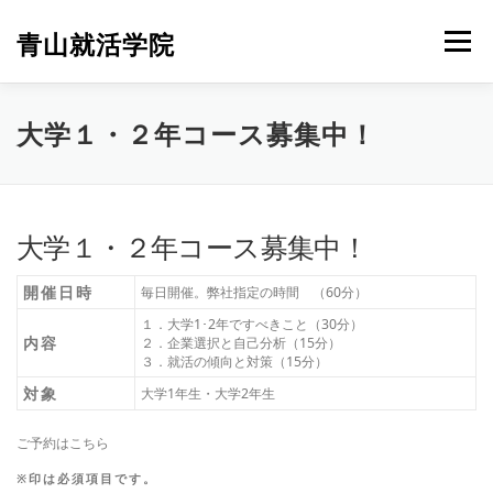
コ
ン
青山就活学院
メニュー
テ
ン
ツ
へ
大学１・２年コース募集中！
ス
キ
ッ
プ
大学１・２年コース募集中！
開催日時
毎日開催。弊社指定の時間 （60分）
１．大学1･2年ですべきこと（30分）
内容
２．企業選択と自己分析（15分）
３．就活の傾向と対策（15分）
対象
大学1年生・大学2年生
ご予約はこちら
※印は必須項目です。