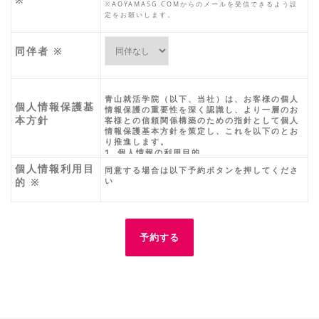
※AOYAMASG.COMからのメールを受信できるよう設
定をお願いします。
同伴者
※
青山就活学院（以下、当社）は、お客様の個人
個人情報保護基
情報保護の重要性を深く認識し、より一層のお
本方針
客様との信頼関係構築のための指針として個人
情報保護基本方針を策定し、これを以下のとお
り推進します。
1. 個人情報の利用目的
当社は、お客様の個人情報を以下に掲げる目的
個人情報利用目
同意する場合は以下予約ボタンを押してくださ
以外には使用いたしません。
的
※
い
(1)当社において行う研修、セミナー等の、郵
便、電話、電子メール等の方法によるご案内
(2)当社において取り扱う商品、サービス等ある
いは各種イベント等の開催の、郵便、電話
(3)電子メール等の方法によるご案内
(4)当社業務に関する情報提供、運営管理、当社
において取り扱う商品、サービスの充実
2. 第三者への開示、提供
当社は、以下に掲げる場合を除き、お客様の個
人情報を第三者に開示、提供いたしません。
(1)お客様の同意がある場合
(2)各種法令に基づく場合のほか、個人情報保護
法によりお客様の同意を得ないで