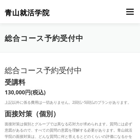
コ
ン
青山就活学院
メニュー
テ
ン
ツ
へ
総合コース予約受付中
ス
キ
ッ
プ
総合コース予約受付中
受講料
130,000円(税込)
上記以外に係る費用は一切ありません。2回払~5回払のプランがあります。
面接対策（個別）
面接対策は個別とグループでは異なる応対力が求められます。質問には必ず
意図があるので、すべての質問の意図を理解する必要があります。青山就活
学院の面接対策は、どんな質問に何と答えるとどのくらいの評価になるかを