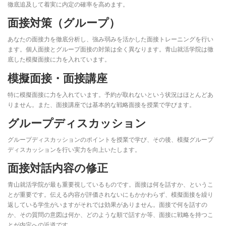
徹底追及して着実に内定の確率を高めます。
面接対策（グループ）
あなたの面接力を徹底分析し、強み弱みを活かした面接トレーニングを行い
ます。個人面接とグループ面接の対策は全く異なります。青山就活学院は徹
底した模擬面接に力を入れています。
模擬面接・面接講座
特に模擬面接に力を入れています。予約が取れないという状況はほとんどあ
りません。また、面接講座では基本的な戦略面接を授業で学びます。
グループディスカッション
グループディスカッションのポイントを授業で学び、その後、模擬グループ
ディスカッションを行い実力を向上いたします。
面接対話内容の修正
青山就活学院が最も重要視しているものです。面接は何を話すか、というこ
とが重要です。伝える内容が評価されないにもかかわらず、模擬面接を繰り
返している学生がいますがそれでは効果がありません。面接で何を話すの
か、その質問の意図は何か、どのような順で話すか等、面接に戦略を持つこ
とが内定への近道です。