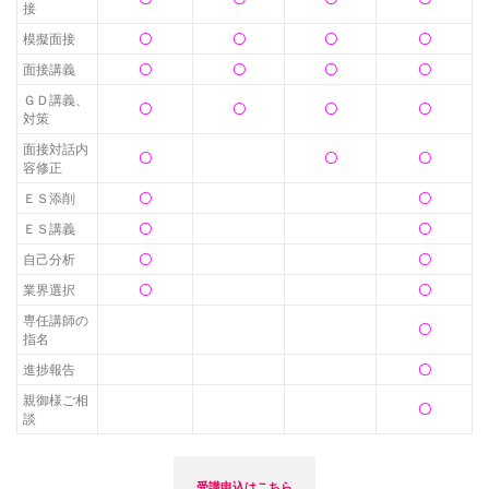
接
模擬面接
〇
〇
〇
〇
面接講義
〇
〇
〇
〇
ＧＤ講義、
〇
〇
〇
〇
対策
面接対話内
〇
〇
〇
容修正
ＥＳ添削
〇
〇
ＥＳ講義
〇
〇
自己分析
〇
〇
業界選択
〇
〇
専任講師の
〇
指名
進捗報告
〇
親御様ご相
〇
談
受講申込はこちら