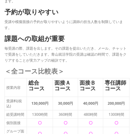
ます。
予約が取りやすい
受講や模擬面接の予約が取りやすいように講師の担当人数を制限していま
す。
課題への取組が重要
毎受講の際、課題を出します。その課題を提出いただき、メール、チャット
で受講をしていただきます。青山就活学院の受講は確認の時間で、課題をク
リアすることが実力アップの秘訣です。
＜全コース比較表＞
総合
面接Ａ
面接Ｂ
専任講師
コース
コース
コース
コース
授業内容
受講料(税
130,000円
30,000円
40,000円
200,000円
込)
総受講時間
1300時間
360時間
480時間
1300時間
個別面接
〇
〇
〇
〇
グループ面
〇
〇
〇
〇