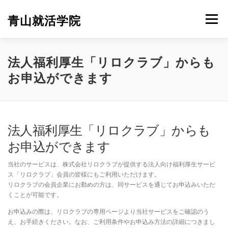
コ
ン
青山就活学院
メニュー
テ
ン
ツ
へ
法人福利厚生「リロクラブ」からも
ス
お申込ができます
キ
ッ
プ
法人福利厚生「リロクラブ」からも
お申込ができます
当社
の
サービス
は、
株式会社
リ
ロ
クラブ
が
提供
する
法人
向け
福利
厚生
サービ
ス「
リ
ロ
クラブ」
会員
の
皆様
に
も
ご利用
い
た
だけ
ます。
リ
ロ
クラブ
の
会員
企業
に
お勤め
の
方
は、
同
サービス
を通じて
お
申込
み
いただ
く
こと
が
可能
です。
お
申込
み
の
際
は、
リ
ロ
クラブ
の
専用
ページ
より
当社
サービス
を
ご
確認
の
う
え、
お
手続き
くだ
さい。
なお、
ご利用
条件
や
お
申込
み
方法
の
詳細
につきまし