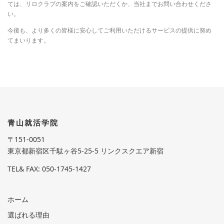
て
は、
リ
ロ
クラブ
の
案内
を
ご
確認
いただく
か、
当社
まで
お
問い合わせ
くだ
さ
い。
今後
も、
より
多く
の
皆様
に
安
心して
ご利用
いただける
サービス
の
提供
に
努め
て
まい
り
ます。
青山就活学院
〒151-0051
東京都新宿区千駄ヶ谷5-25-5 リンクスクエア新宿
TEL& FAX: 050-1745-1427
ホーム
選ばれる理由