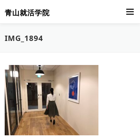
コ
ン
青山就活学院
メニュー
テ
ン
ツ
へ
IMG_1894
ス
キ
ッ
プ